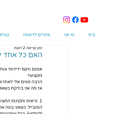
בית
מי אני
אתרים לדוגמה
קורס 
זמן קריאה 2 דקות
האם כל אחד יכ
אמנם וויקס ידידותי ונו
מקצועי!
הרבה פונים אלי לאחרונ
אז מה אני בודקת כשאנ
1. נראות ותקינות הת
המובייל. כשאני בונה א
(לטלפון). ככל שמכירים