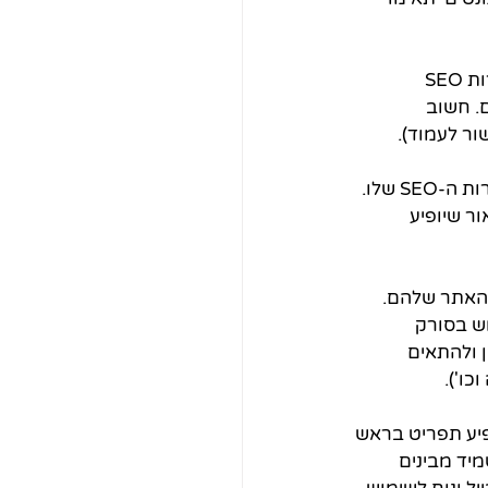
2. תקינות כתובת ה-URL של כל עמוד ועמוד - שימו לב שלכל דף באתר שלכם יש הגדרות SEO 
. חשוב 
ור לעמוד).
3. הגדרות ה-SEO - כמו שאמרנו בסעיף הקודם, לכל עמוד ועמוד צריך להגדיר את הגדרות ה-SEO שלו. 
אור שיופיע 
 האתר שלהם. 
ש בסורק 
 ולהתאים 
ו').
פיע תפריט בראש 
יד מבינים 