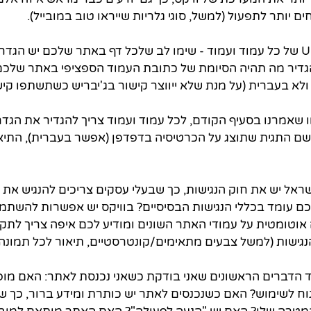
חים יותר לתפעול (למשל, סוגי גלריות שייראו טוב במובייל).
גדיר מה תהיה הסיומת של כתובת העמוד הספציפי באתר שלכם
ולא בעברית (על מנת שלא ייווצר קישור בג'יבריש כשתשתפו קיש
של, כתובת ה-URL, שם התגית שתוצג על הכרטיסיה בדפדפן (אפשר בעברית), התי
ישראל יש את חוק הנגישות, כך שבעלי עסקים צריכים להנגיש את
ם עומד בכללי הנגישות הבסיסיים? בוויקס יש אפשרות להשתמ
וטומטית על עמודי האתר השונים ומודיע לכם איפה צריך לתקן
ישות (למשל צבעים מתאימים/קונטרסטיים, תיאור לכל תמונה וכ
חד הדברים הראשונים שאני בודקת כשאני נכנסת לאתר: האם מו
וח לשימוש? האם כשנכנסים לאתר יש כותרת ומידע ברור, כך שמ