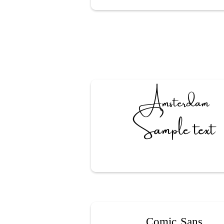
Amsterdam
Sample text
Comic Sans